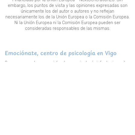
embargo, los puntos de vista y las opiniones expresadas son
únicamente los del autor o autores y no reflejan
necesariamente los de la Unión Europea o la Comisión Europea.
Ni la Unión Europea ni la Comisión Europea pueden ser
consideradas responsables de las mismas.
Emociónate, centro de psicología en Vigo
Somos un centro especializado en psicología infanto-juvenil
en Vigo. Te ofrecemos terapia especializada para ansiedad,
gestión emocional y depresión. ¡Solicita una consulta!
Psicólogos para adultos en Vigo
Servicios
Inicio
Infanto-juvenil
Adultos
Ansiedad
Gestión emocional
Depresión