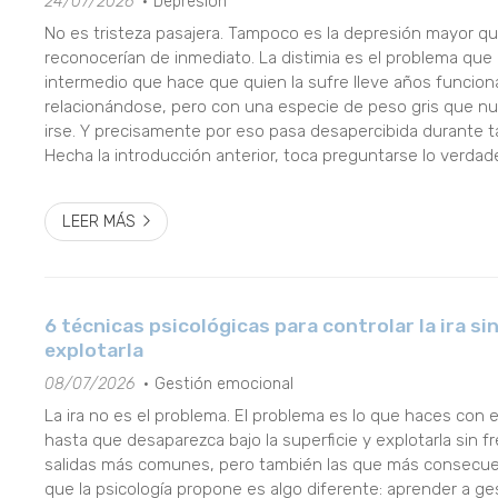
24/07/2026
Depresión
No es tristeza pasajera. Tampoco es la depresión mayor 
reconocerían de inmediato. La distimia es el problema qu
intermedio que hace que quien la sufre lleve años funcion
relacionándose, pero con una especie de peso gris que n
irse. Y precisamente por eso pasa desapercibida durante t
Hecha la introducción anterior, toca preguntarse lo verda
importante: ¿es viable tratar la distimia? Las respuestas te
LEER MÁS
6 técnicas psicológicas para controlar la ira sin
explotarla
08/07/2026
Gestión emocional
La ira no es el problema. El problema es lo que haces con el
hasta que desaparezca bajo la superficie y explotarla sin f
salidas más comunes, pero también las que más consecue
que la psicología propone es algo diferente: aprender a ges