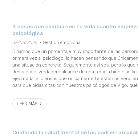
4 cosas que cambian en tu vida cuando empiez
psicológica
03/06/2026
Gestión emocional
Diríamos que un porcentaje muy importante de las perso
primera vez al psicólogo, lo hacen pensando que únicamen
una situación concreta. Seguramente así sea, pero lo que
descubrir el verdadero alcance de una terapia bien planific
ejecutada. Si piensas que únicamente te estamos vendie
para que pidas citas con nuestros psicólogos de Vigo, qu
resto del artículo porque te vamos a desvelar 4 cosas que 
LEER MÁS
Cuidando la salud mental de los padres: un pil