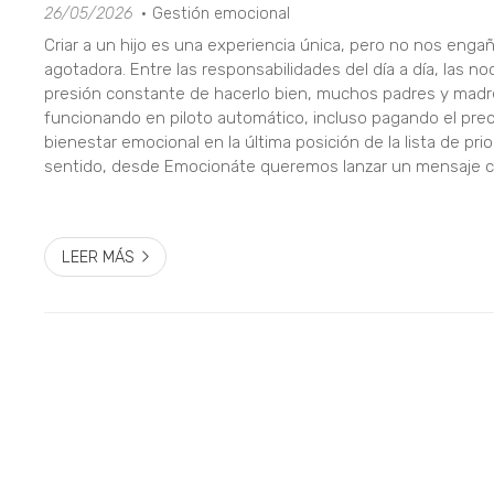
26/05/2026
Gestión emocional
Criar a un hijo es una experiencia única, pero no nos eng
agotadora. Entre las responsabilidades del día a día, las no
presión constante de hacerlo bien, muchos padres y mad
funcionando en piloto automático, incluso pagando el prec
bienestar emocional en la última posición de la lista de pri
sentido, desde Emocionáte queremos lanzar un mensaje cla
mental de los padres no es un extra ni algo que pueda espe
LEER MÁS
5 señales de alerta de acoso escolar que todos
deberían conocer
20/05/2026
Actualidad
La lacra del acoso escolar no siempre deja marcas visibles, 
apariencia ruidosa que se asocia a la violencia en el aula.