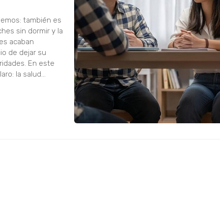
añemos: también es
ches sin dormir y la
res acaban
io de dejar su
oridades. En este
ro: la salud
r...
 los padres
ni siempre tiene la
 En muchos casos se