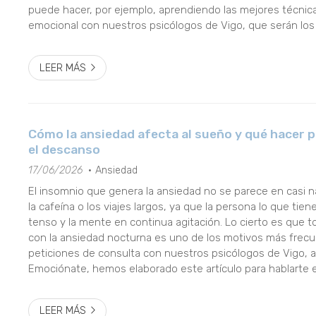
puede hacer, por ejemplo, aprendiendo las mejores técnic
emocional con nuestros psicólogos de Vigo, que serán lo
hablarte de estas 6 magníficas técnicas. 1. Reconocer las s.
LEER MÁS
Cómo la ansiedad afecta al sueño y qué hacer 
el descanso
17/06/2026
Ansiedad
El insomnio que genera la ansiedad no se parece en casi 
la cafeína o los viajes largos, ya que la persona lo que tien
tenso y la mente en continua agitación. Lo cierto es que t
con la ansiedad nocturna es uno de los motivos más frec
peticiones de consulta con nuestros psicólogos de Vigo, 
Emociónate, hemos elaborado este artículo para hablarte
sobre el insomnio que provoca la ansiedad. ¿Qué ocurre en e
LEER MÁS