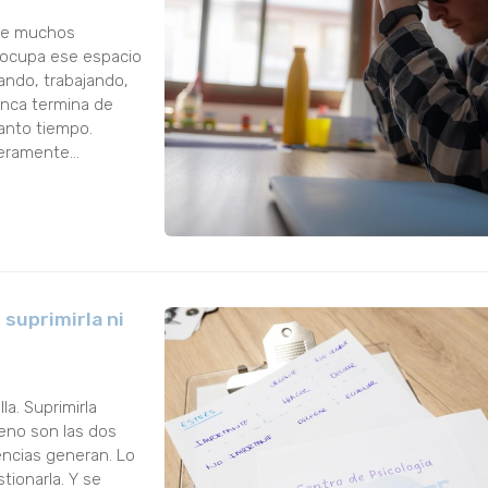
que muchos
e ocupa ese espacio
ando, trabajando,
unca termina de
anto tiempo.
deramente
 las damos en e...
 suprimirla ni
la. Suprimirla
reno son las dos
ncias generan. Lo
tionarla. Y se