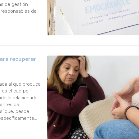
as de gestión
s responsables de
..
para recuperar
nada al que produce
e es el cuerpo
odo lo relacionado
uentes de
así que, desde
 específicamente
l c...