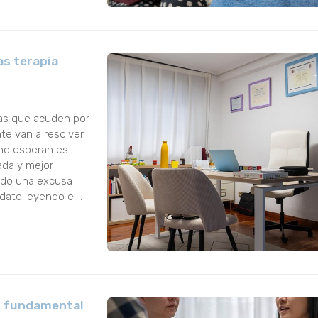
as terapia
nas que acuden por
te van a resolver
 no esperan es
ada y mejor
ndo una excusa
édate leyendo el
cambian de ...
ar fundamental