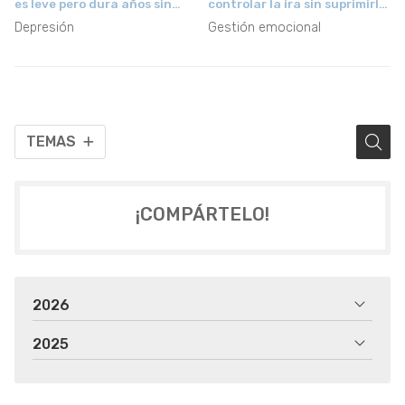
es leve pero dura años sin
controlar la ira sin suprimirla
que nadie la detecte
ni explotarla
Depresión
Gestión emocional
TEMAS
¡COMPÁRTELO!
2026
2025