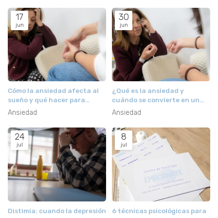
17
30
jun
jun
Cómo la ansiedad afecta al
¿Qué es la ansiedad y
sueño y qué hacer para
cuándo se convierte en un
recuperar el descanso
problema?
Ansiedad
Ansiedad
24
8
jul
jul
Distimia: cuando la depresión
6 técnicas psicológicas para